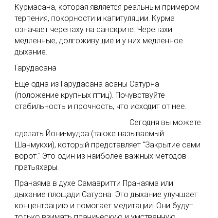
Курмасана, которая является реальным примером
терпения, покорности и капитуляции. Курма
означает черепаху на санскрите. Черепахи
медленные, долгоживущие и у них медленное
дыхание.
Гарудасана
Еще одна из Гарудасана асаны Сатурна
(положение крупных птиц). Почувствуйте
стабильность и прочность, что исходит от нее.
Сегодня вы можете
сделать Йони-мудра (также называемый
Шанмукхи), который представляет "Закрытие семи
ворот." Это один из наиболее важных методов
пратьяхары.
Пранаяма в духе Самавритти Пранаяма или
дыхание площади Сатурна: Это дыхание улучшает
концентрацию и помогает медитации. Они будут
только взимать праническую и умственную