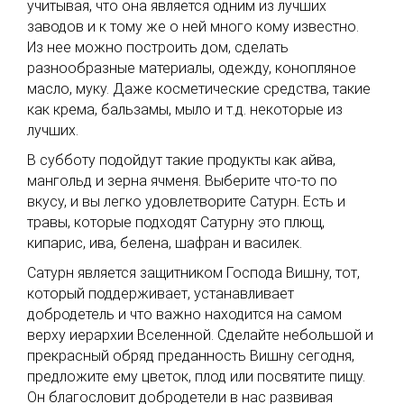
учитывая, что она является одним из лучших
заводов и к тому же о ней много кому известно.
Из нее можно построить дом, сделать
разнообразные материалы, одежду, конопляное
масло, муку. Даже косметические средства, такие
как крема, бальзамы, мыло и т.д. некоторые из
лучших.
В субботу подойдут такие продукты как айва,
мангольд и зерна ячменя. Выберите что-то по
вкусу, и вы легко удовлетворите Сатурн. Есть и
травы, которые подходят Сатурну это плющ,
кипарис, ива, белена, шафран и василек.
Сатурн является защитником Господа Вишну, тот,
который поддерживает, устанавливает
добродетель и что важно находится на самом
верху иерархии Вселенной. Сделайте небольшой и
прекрасный обряд преданность Вишну сегодня,
предложите ему цветок, плод или посвятите пищу.
Он благословит добродетели в нас развивая