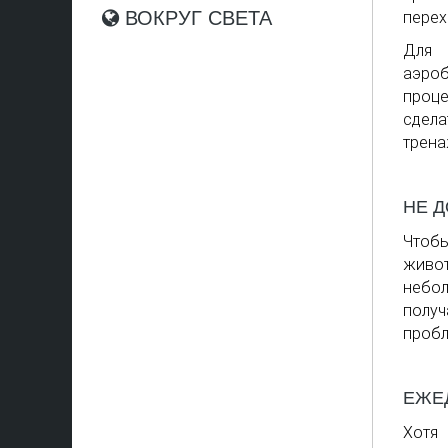
ВОКРУГ СВЕТА
перех
Для 
аэроб
проце
сдел
трена
НЕ 
Чтобы
живот
небо
получ
пробл
ЕЖЕ
Хотя