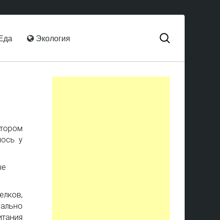
Еда
Экология
отором
лось у
елков,
мально
итания