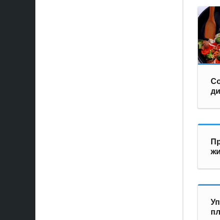
Со
ди
Пр
ж
Уп
пл