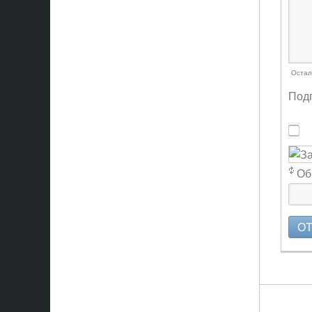
Остал
Подп
Об
О