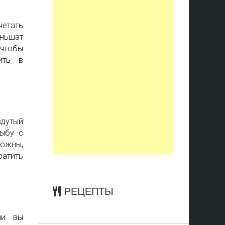
етать
еньшат
 чтобы
ить в
здутый
рыбу с
ожны,
ратить
РЕЦЕПТЫ
ли вы