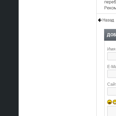
переб
Реком
Назад
ДОБ
Имя 
E-Ma
Сай