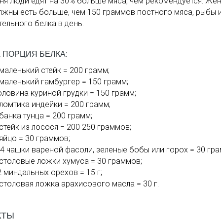
ня люди едят на 30% больше мяса, чем рекомендуется. Ж
лжны есть больше, чем 150 граммов постного мяса, рыбы 
тельного белка в день.
 ПОРЦИЯ БЕЛКА:
 маленький стейк = 200 грамм;
 маленький гамбургер = 150 грамм;
оловина куриной грудки = 150 грамм;
 ломтика индейки = 200 грамм;
 банка тунца = 200 грамм;
 стейк из лосося = 200 250 граммов;
 яйцо = 30 граммов;
/4 чашки вареной фасоли, зеленые бобы или горох = 30 гр
 столовые ложки хумуса = 30 граммов;
2 миндальных орехов = 15 г;
 столовая ложка арахисового масла = 30 г.
КТЫ