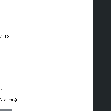
у что
…
Вперед