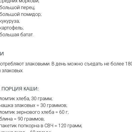
 средних моркови;
 большой перец;
 большой помидор;
кукуруза;
 картофель;
 большая батат.
КИ
отребляют злаковыми. В день можно съедать не более 18
 злаковых.
 ПОРЦИЯ КАШИ:
 ломтик хлеба, 30 грамм;
 чашка злаковых = 30 граммов;
 ломтик зернового хлеба = 60 г;
 блина = 90 граммов;
 пакетик попкорна в СВЧ = 120 грамм;