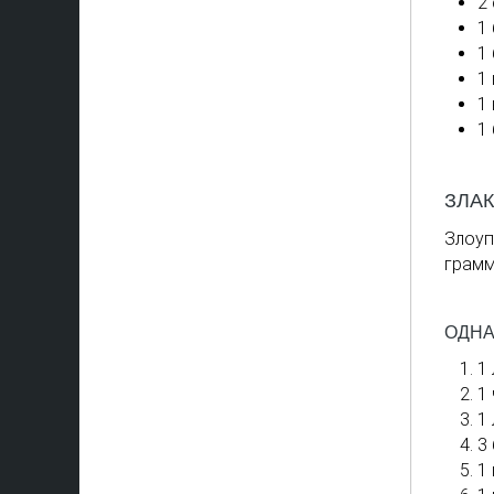
2
1
1
1 
1
1
ЗЛА
Злоуп
грамм
ОДНА
1
1
1
3
1