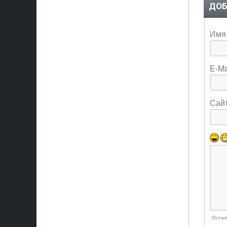
ДОБ
Имя 
E-Ma
Сай
Остал