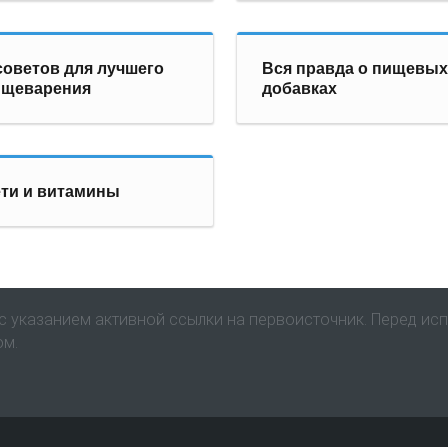
советов для лучшего
Вся правда о пищевы
ищеварения
добавках
ти и витамины
 указанием активной ссылки на первоисточник. Перед ис
ом.