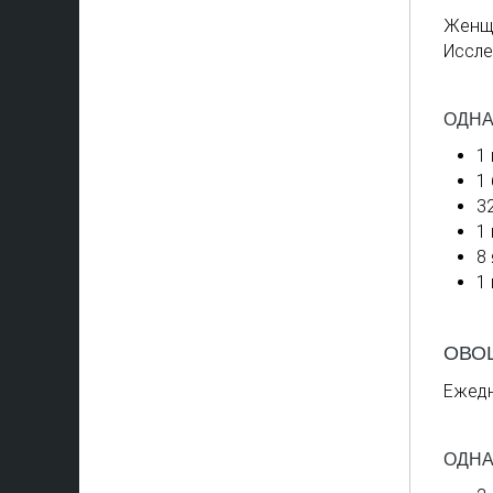
Женщи
Иссле
ОДНА
1
1
3
1
8
1
ОВО
Ежедн
ОДНА