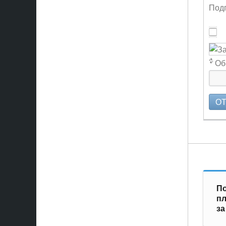
Подп
Об
О
По
пл
за