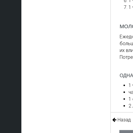
1
1
МОЛ
Ежедн
больш
их вл
Потре
ОДНА
1
ч
1
2
Назад