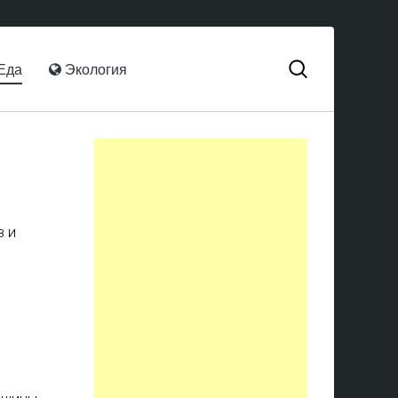
Еда
Экология
в и