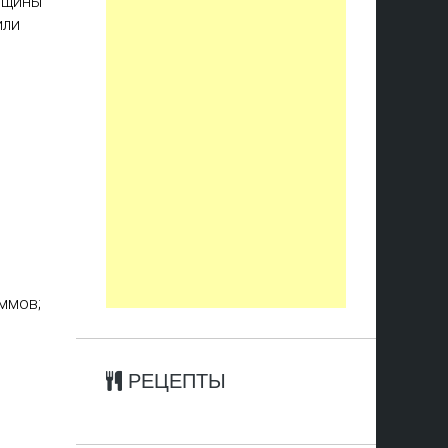
енщины
или
аммов;
РЕЦЕПТЫ