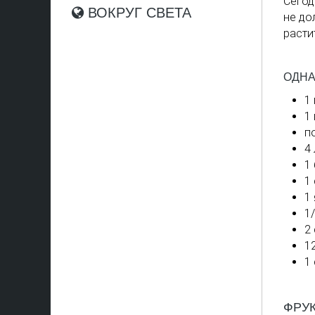
Сегод
ВОКРУГ СВЕТА
не до
расти
ОДНА
1
1
п
4
1
1
1
1
2
1
1
ФРУ