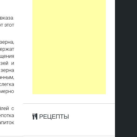
вказа.
т этот
зерна,
держат
ащения
узей и
зерна
анным,
слегка
имерно
йлей с
епотка
РЕЦЕПТЫ
апиток