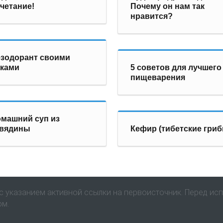
четание!
Почему он нам так
нравится?
зодорант своими
уками
5 советов для лучшего
пищеварения
машний суп из
овядины
Кефир (тибетские гриб
 указанием активной ссылки на первоисточник. Перед ис
ом.