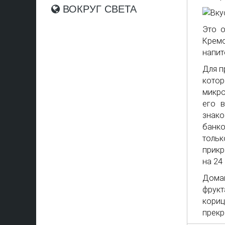
ВОКРУГ СВЕТА
Это о
Кремо
напит
Для п
котор
микро
его 
знак
банко
тольк
прикр
на 24 
Домаш
фрукт
кориц
прекр