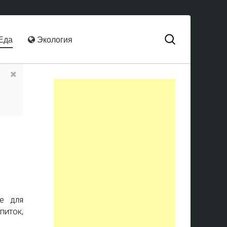
Еда
Экология
е для
питок,