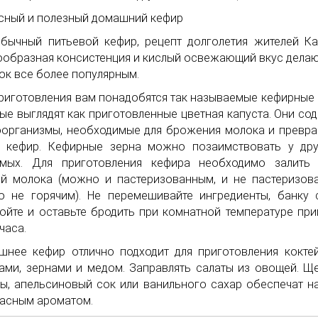
бычный питьевой кефир, рецепт долголетия жителей Ка
образная консистенция и кислый освежающий вкус делаю
ок все более популярным.
риготовления вам понадобятся так называемые кефирные 
ые выглядят как приготовленные цветная капуста. Они со
организмы, необходимые для брожения молока и превр
в кефир. Кефирные зерна можно позаимствовать у др
омых. Для приготовления кефира необходимо залить 
й молока (можно и пастеризованным, и не пастеризов
о не горячим). Не перемешивайте ингредиенты, банку 
ойте и оставьте бродить при комнатной температуре пр
часа.
нее кефир отлично подходит для приготовления кокте
ами, зернами и медом. Заправлять салаты из овощей. Щ
ы, апельсиновый сок или ванильного сахар обеспечат н
асным ароматом.