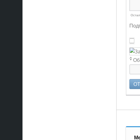
Остал
Подп
Об
О
Ме