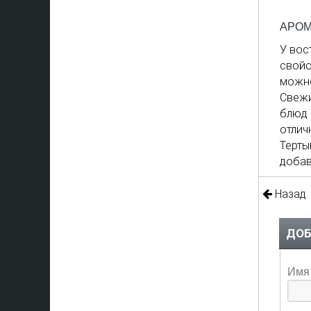
АРОМ
У вос
свойс
можно
Свежи
блюд 
отлич
Терты
добав
Назад
ДОБ
Имя 