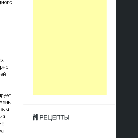
дного
е
ых
орно
сей
ирует
овень
ьным
ия
РЕЦЕПТЫ
ие
а.