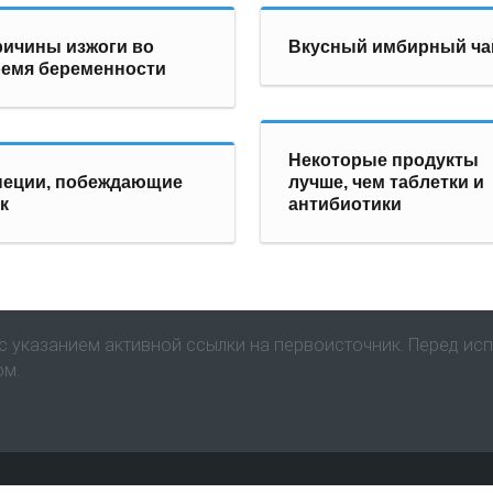
ичины изжоги во
Вкусный имбирный ча
емя беременности
Некоторые продукты
пеции, побеждающие
лучше, чем таблетки и
к
антибиотики
 указанием активной ссылки на первоисточник. Перед ис
ом.