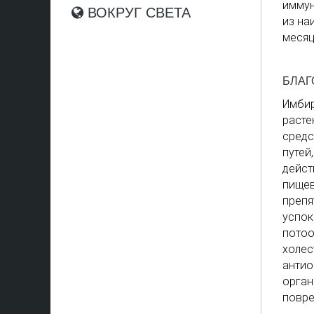
иммун
ВОКРУГ СВЕТА
из на
месяц
БЛАГ
Имбир
расте
средс
путей
дейст
пищев
препя
успок
потоо
холес
антио
орган
повре