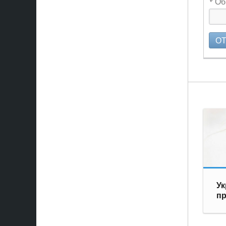
Об
О
Ук
пр