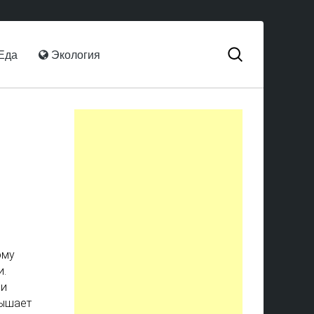
Еда
Экология
ому
и.
ии
вышает