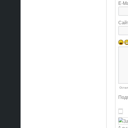
E-Ma
Сай
Остал
Подп