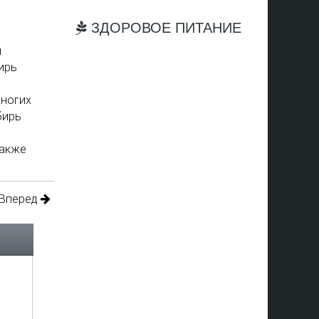
ЗДОРОВОЕ ПИТАНИЕ
и
ирь
многих
бирь
также
Вперед