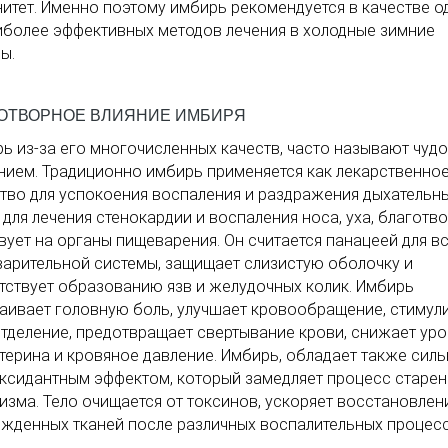
итет. Именно поэтому имбирь рекомендуется в качестве о
иболее эффективных методов лечения в холодные зимние
ы.
ОТВОРНОЕ ВЛИЯНИЕ ИМБИРЯ
ь из-за его многочисленных качеств, часто называют чудо
нием. Традиционно имбирь применяется как лекарственно
тво для успокоения воспаления и раздражения дыхательн
, для лечения стенокардии и воспаления носа, уха, благотв
вует на органы пищеварения. Он считается панацеей для в
арительной системы, защищает слизистую оболочку и
тствует образованию язв и желудочных колик. Имбирь
аивает головную боль, улучшает кровообращение, стимул
тделение, предотвращает свертывание крови, снижает ур
терина и кровяное давление. Имбирь, обладает также сил
ксидантным эффектом, который замедляет процесс старен
изма. Тело очищается от токсинов, ускоряет восстановлен
жденных тканей после различных воспалительных процесс