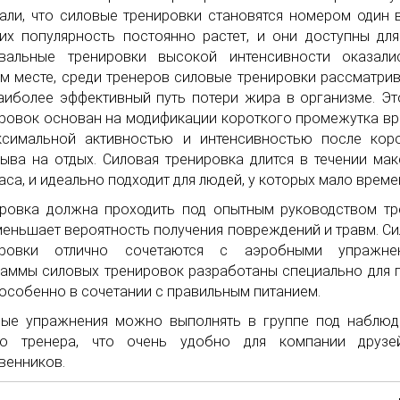
али, что силовые тренировки становятся номером один 
 их популярность постоянно растет, и они доступны для
рвальные тренировки высокой интенсивности оказали
м месте, среди тренеров силовые тренировки рассматри
аиболее эффективный путь потери жира в организме. Эт
ровок основан на модификации короткого промежутка в
ксимальной активностью и интенсивностью после кор
ыва на отдых. Силовая тренировка длится в течении ма
аса, и идеально подходит для людей, у которых мало време
ровка должна проходить под опытным руководством тр
меньшает вероятность получения повреждений и травм. С
ировки отлично сочетаются с аэробными упражнен
аммы силовых тренировок разработаны специально для 
 особенно в сочетании с правильным питанием.
вые упражнения можно выполнять в группе под наблю
го тренера, что очень удобно для компании друзе
венников.