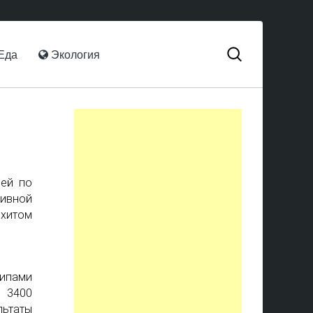
Еда
Экология
ией по
ивной
 хитом
типами
 3400
ьтаты