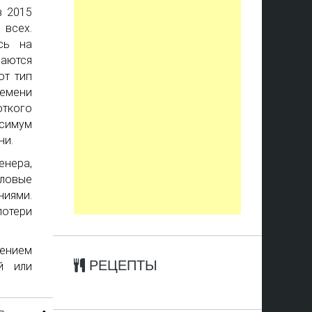
в 2015
 всех.
сь на
ваются
от тип
ремени
откого
ксимум
ни.
енера,
иловые
иями.
потери
дением
РЕЦЕПТЫ
й или