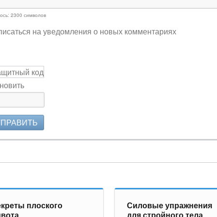
ось:
2300
символов
исаться на уведомления о новых комментариях
новить
ТПРАВИТЬ
креты плоского
Силовые упражнения
ивота
для стройного тела