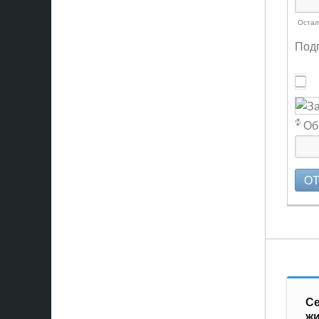
Остал
Подп
Об
О
Се
ж