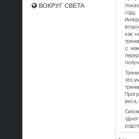
ВОКРУГ СВЕТА
показ
году,
Инте
второ
как н
трени
с ма
перер
получ
Трени
это у
трен
Прогр
веса,
Сило
одно
родст