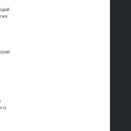
ющий
акже
ерий.
й
его