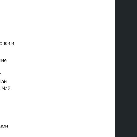
очки и
щие
т
чай
. Чай
выми