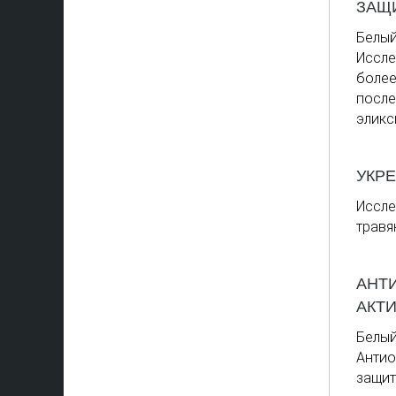
ЗАЩ
Белый
Иссле
более
после
эликс
УКР
Иссле
травя
АНТ
АКТ
Белый
Антио
защит