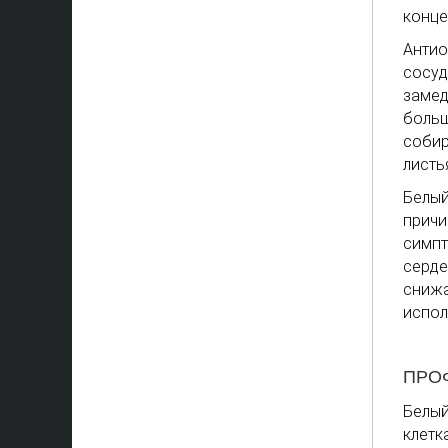
конце
Антио
сосуд
замед
больш
собир
листь
Белый
причи
симпт
серде
снижа
испол
ПРО
Белый
клетк