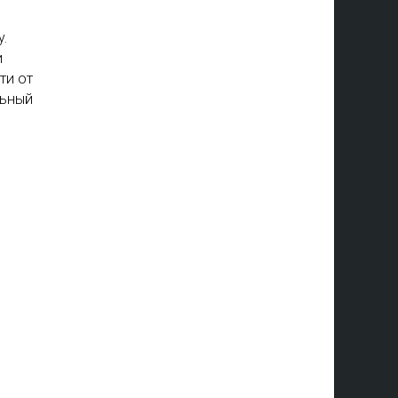
.
и
ти от
льный