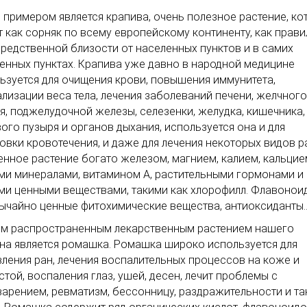
 примером является крапива, очень полезное растение, ко
т как сорняк по всему европейскому континенту, как прави
редственной близости от населенных пунктов и в самих
енных пунктах. Крапива уже давно в народной медицине
ьзуется для очищения крови, повышения иммунитета,
лизации веса тела, лечения заболеваний печени, желчного
я, поджелудочной железы, селезенки, желудка, кишечника,
ого пузыря и органов дыхания, используется она и для
овки кровотечения, и даже для лечения некоторых видов р
енное растение богато железом, магнием, калием, кальцие
ми минералами, витамином А, растительными гормонами и
ми ценными веществами, такими как хлорофилл. Флавоноид
ычайно ценные фитохимические вещества, антиоксиданты
м распространенным лекарственным растением нашего
на является ромашка. Ромашка широко используется для
ления ран, лечения воспалительных процессов на коже и
стой, воспаления глаз, ушей, десен, лечит проблемы с
арением, ревматизм, бессонницу, раздражительности и та