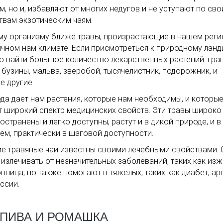
м, но и, избавляют от многих недугов и не уступают по св
твам экзотическим чаям.
у организму ближе травы, произрастающие в нашем реги
чном нам климате. Если присмотреться к природному ланд
 найти большое количество лекарственных растений: гран
 бузины, мальва, зверобой, тысячелистник, подорожник, и
е другие.
да дает нам растения, которые нам необходимы, и которы
 широкий спектр медицинских свойств. Эти травы широко
остранены и легко доступны, растут и в дикой природе, и в 
ем, практически в шаговой доступности.
е травяные чаи известны своими лечебными свойствами. 
 излечивать от незначительных заболеваний, таких как изж
нница, но также помогают в тяжелых, таких как диабет, арт
ссии.
АПИВА И РОМАШКА