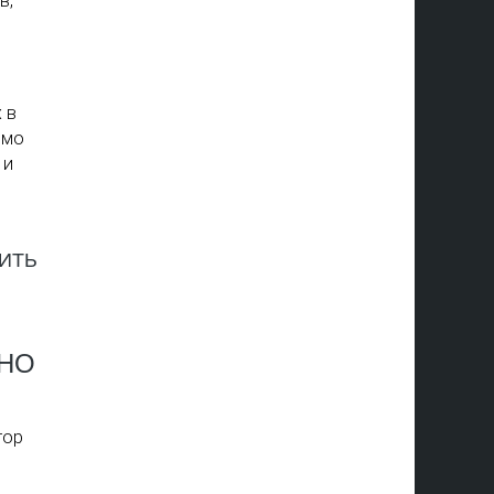
в,
 в
имо
 и
ЖНО
тор