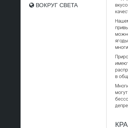
ВОКРУГ СВЕТА
вкусо
качес
Нашем
привы
можно
ягоды
многи
Приро
имеют
распр
в общ
Многи
могут
бессо
депре
КР