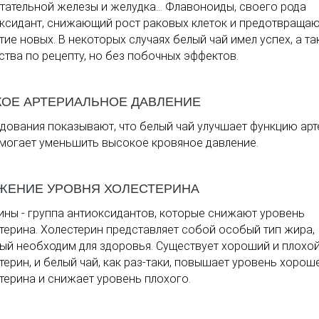
тательной железы и желудка... Флавоноиды, своего рода
ксидант, снижающий рост раковых клеток и предотвраща
тие новых. В некоторых случаях белый чай имел успех, а т
ства по рецепту, но без побочных эффектов.
КОЕ АРТЕРИАЛЬНОЕ ДАВЛЕНИЕ
дования показывают, что белый чай улучшает функцию арт
могает уменьшить высокое кровяное давление.
ЖЕНИЕ УРОВНЯ ХОЛЕСТЕРИНА
ины - группа антиоксидантов, которые снижают уровень
терина. Холестерин представляет собой особый тип жира,
ый необходим для здоровья. Существует хороший и плохо
терин, и белый чай, как раз-таки, повышает уровень хорош
терина и снижает уровень плохого.