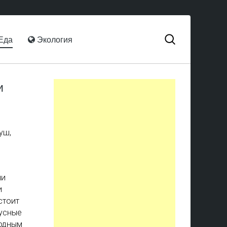
Еда
Экология
и
уш,
ни
и
стоит
кусные
ходным