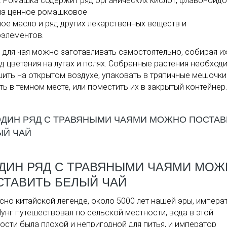
. Ромашка содержит ряд органических кислот, флавоноидо
ма ценное ромашковое
ое масло и ряд других лекарственных веществ и
элементов.
 для чая можно заготавливать самостоятельно, собирая их
д цветения на лугах и полях. Собранные растения необход
ить на открытом воздухе, упаковать в тряпичные мешочки
ть в темном месте, или поместить их в закрытый контейнер.
ОДИН РЯД С ТРАВЯНЫМИ ЧАЯМИ МО
СТАВИТЬ БЕЛЫЙ ЧАЙ
сно китайской легенде, около 5000 лет нашей эры, импера
унг путешествовал по сельской местности, вода в этой
ости была плохой и непригодной для питья, и император