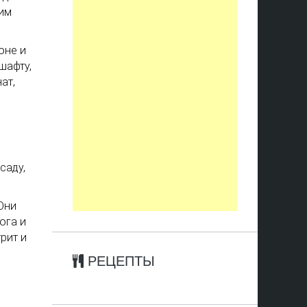
оим
оне и
шафту,
ат,
е
саду,
Они
ога и
рит и
РЕЦЕПТЫ