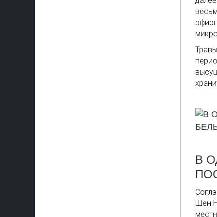
далее
весь
эфирн
микро
Травы
перио
высуш
храни
В 
ПО
Согла
Шен Н
местн