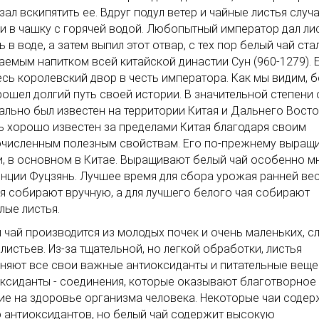
зал вскипятить ее. Вдруг подул ветер и чайные листья случ
и в чашку с горячей водой. Любопытный император дал ли
ь в воде, а затем выпил этот отвар, с тех пор белый чай ста
аемым напитком всей китайской династии Сун (960-1279). 
есь королевский двор в честь императора. Как мы видим, 
рошел долгий путь своей истории. В значительной степени 
ально был известен на территории Китая и Дальнего Восто
ь хорошо известен за пределами Китая благодаря своим
численным полезным свойствам. Его по-прежнему выращ
и, в основном в Китае. Выращивают белый чай особенно м
нции Фуцзянь. Лучшее время для сбора урожая ранней вес
я собирают вручную, а для лучшего белого чая собирают
лые листья.
 чай производится из молодых почек и очень маленьких, с
 листьев. Из-за тщательной, но легкой обработки, листья
няют все свои важные антиоксиданты и питательные веще
ксиданты - соединения, которые оказывают благотворное
ие на здоровье организма человека. Некоторые чаи содер
 антиоксидантов, но белый чай содержит высокую