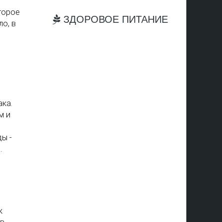
торое
ЗДОРОВОЕ ПИТАНИЕ
ло, в
ака.
м и
ы -
…
к