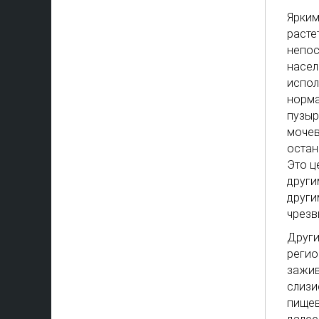
Ярким
расте
непос
насел
испол
норма
пузыр
мочев
остан
Это ц
други
други
чрезв
Други
регио
зажив
слизи
пищев