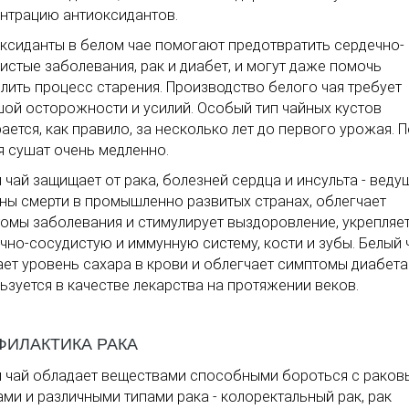
нтрацию антиоксидантов.
ксиданты в белом чае помогают предотвратить сердечно-
истые заболевания, рак и диабет, и могут даже помочь
лить процесс старения. Производство белого чая требует
ой осторожности и усилий. Особый тип чайных кустов
ается, как правило, за несколько лет до первого урожая. П
я сушат очень медленно.
 чай защищает от рака, болезней сердца и инсульта - веду
ны смерти в промышленно развитых странах, облегчает
омы заболевания и стимулирует выздоровление, укрепляе
чно-сосудистую и иммунную систему, кости и зубы. Белый 
ет уровень сахара в крови и облегчает симптомы диабета
ьзуется в качестве лекарства на протяжении веков.
ФИЛАКТИКА РАКА
 чай обладает веществами способными бороться с рако
ами и различными типами рака - колоректальный рак, рак