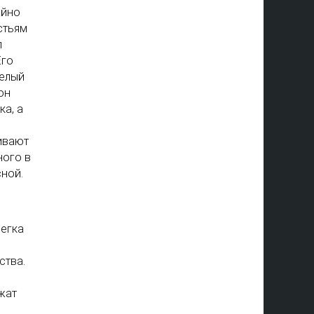
айно
стьям
л
Его
белый
он
ка, а
ивают
ного в
ной.
легка
ства.
жат