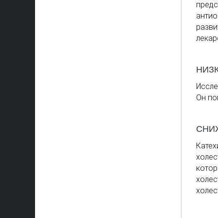
предс
антио
разви
лекар
НИЗ
Иссле
Он по
СНИ
Катех
холес
котор
холес
холес