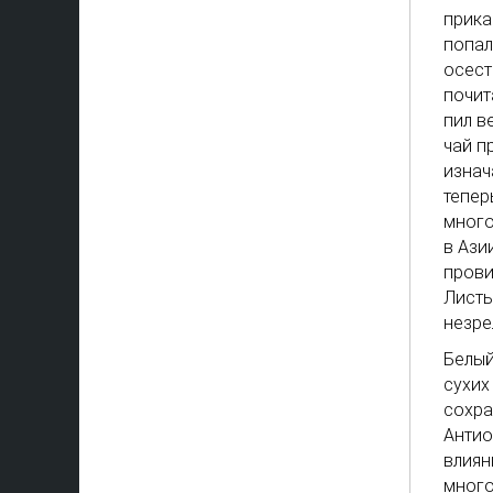
прика
попал
осест
почит
пил в
чай п
изнач
тепер
много
в Ази
прови
Листь
незре
Белый
сухих
сохра
Антио
влиян
много