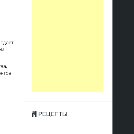
ладает
м.
а
ва,
нтов.
РЕЦЕПТЫ