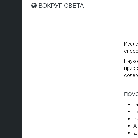
ВОКРУГ СВЕТА
Иссле
спосо
Науко
приро
содер
ПОМО
Г
О
Р
А
Д