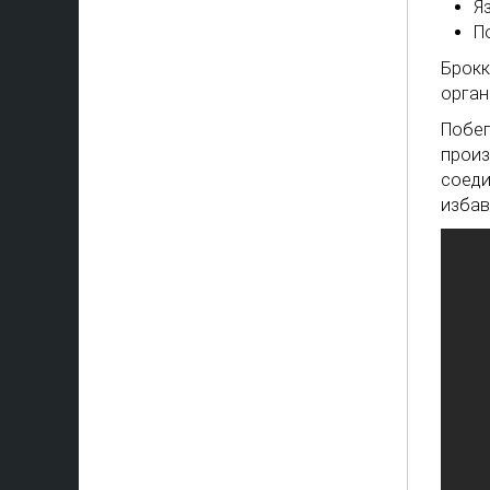
Я
П
Брокк
орган
Побег
произ
соеди
избав