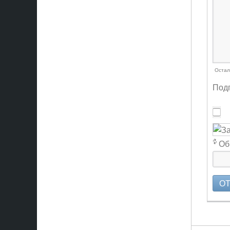
Остал
Подп
Об
О