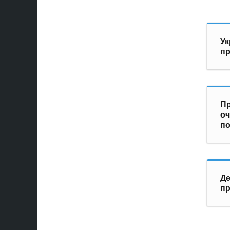
Ук
пр
Пр
оч
по
Де
п