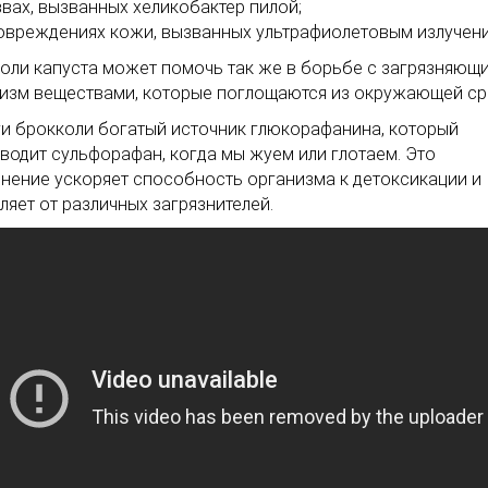
звах, вызванных хеликобактер пилой;
овреждениях кожи, вызванных ультрафиолетовым излучен
оли капуста может помочь так же в борьбе с загрязняющ
изм веществами, которые поглощаются из окружающей ср
и брокколи богатый источник глюкорафанина, который
водит сульфорафан, когда мы жуем или глотаем. Это
нение ускоряет способность организма к детоксикации и
ляет от различных загрязнителей.