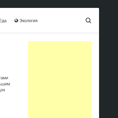
Еда
Экология
тами
льшим
для