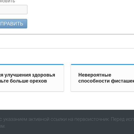
новить
ТПРАВИТЬ
я улучшения здоровья
Невероятные
ьте больше орехов
способности фисташе
 указанием активной ссылки на первоисточник. Перед ис
ом.