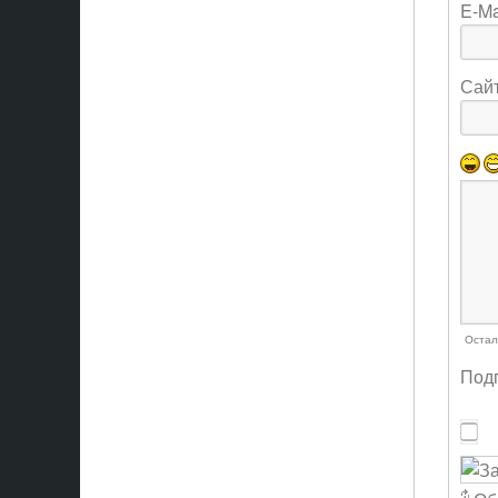
E-Ma
Сай
Остал
Подп