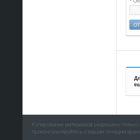
Об
О
Дл
еш
Копирование материалов разрешено только с
проконсультируйтесь с вашим лечащим врач