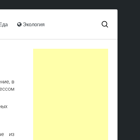
Еда
Экология
ние, в
рессом
ые из