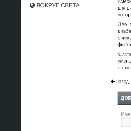
Амери
ВОКРУГ СВЕТА
для д
котор
Две 
диаб
снижа
фиста
Фист
умен
антио
Назад
ДОБ
Имя 