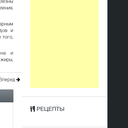
олезны
ления,
арным
дов и
 того,
сна и
жиры,
Вперед
РЕЦЕПТЫ