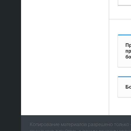
Пр
п
бо
Бо
Копирование материалов разрешено только с