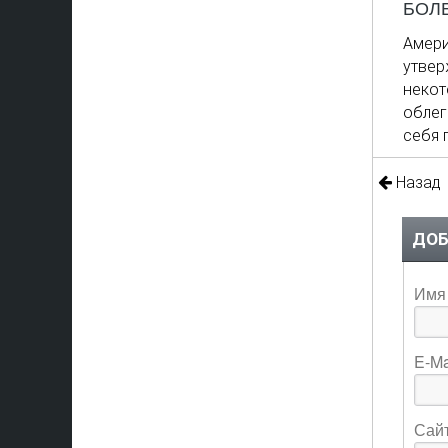
БОЛ
Амер
утвер
некот
облег
себя 
Назад
ДОБ
Имя 
E-Ma
Сай