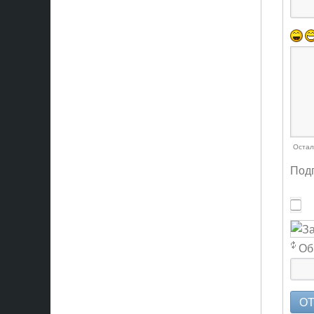
Остал
Подп
Об
О