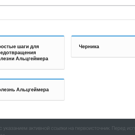
остые шаги для
Черника
редотвращения
лезни Альцгеймера
лезнь Альцгеймера
 указанием активной ссылки на первоисточник. Перед ис