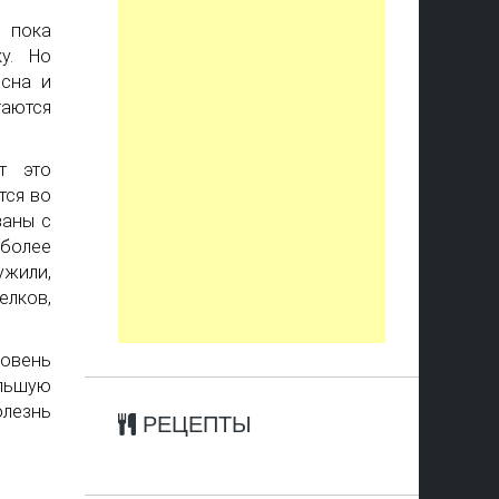
 пока
у. Но
 сна и
аются
т это
тся во
заны с
более
ужили,
елков,
ровень
ольшую
лезнь
РЕЦЕПТЫ