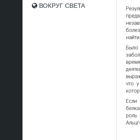
ВОКРУГ СВЕТА
Резу
пред
незав
боле
найти
Было
забол
время
деят
выраж
что у
котор
Если 
белка
роль
Альцг