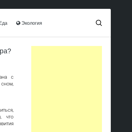
Еда
Экология
ера?
ана с
 сном,
иться,
, что
вития