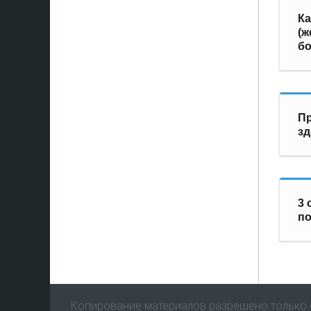
Ка
(ж
бо
Пр
зд
3 
по
Копирование материалов разрешено только с