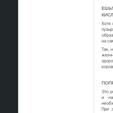
ЕШЬ
КИС
Хотя
пузыр
образ
на са
Так, 
желч
здор
коров
ПОП
Это у
и на
необх
При 