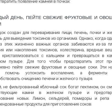
твратить появление камней в почках:
ДЫЙ ДЕНЬ, ПЕЙТЕ СВЕЖИЕ ФРУКТОВЫЕ И ОВО
И
ок создан для переваривания пищи, печень, почки и ж
ь для выведения токсинов из организма. Однако, когда од
з этих жизненно важных органов забиваются из-за п
ия или накопления токсинов, холестерина, вредные ве
т кристаллизоваться с кальцием и превращаться в к
ном пузыре. Для того чтобы предотвратить этот про
евно пейте свежие фруктовые и овощные соки. Эти н
т помочь успокоить воспаление, а ферменты 
бствовать очищению печени и желчного пузыря.
, не фильтрованный яблочный сок богат пектином, он см
ствующие камни в желчном пузыре и предотвр
зование новых. Лимон, сельдерей, помидоры и репа 
ендованные продукты для приготовления соков.