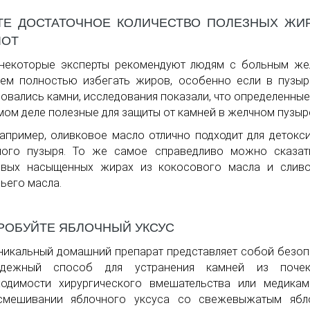
ТЕ ДОСТАТОЧНОЕ КОЛИЧЕСТВО ПОЛЕЗНЫХ ЖИ
ЛОТ
 некоторые эксперты рекомендуют людям с больным ж
ем полностью избегать жиров, особенно если в пузы
овались камни, исследования показали, что определенны
мом деле полезные для защиты от камней в желчном пузыр
например, оливковое масло отлично подходит для детокс
ного пузыря. То же самое справедливо можно сказат
овых насыщенных жирах из кокосового масла и сливо
ьего масла.
РОБУЙТЕ ЯБЛОЧНЫЙ УКСУС
никальный домашний препарат представляет собой безо
дежный способ для устранения камней из поче
одимости хирургического вмешательства или медикам
смешивании яблочного уксуса со свежевыжатым ябл