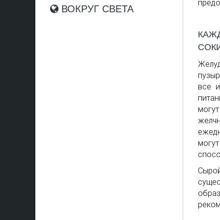
предо
ВОКРУГ СВЕТА
КАЖ
СОК
Желуд
пузыр
все и
питан
могу
желч
ежедн
могу
спосо
Сырой
суще
обра
реком