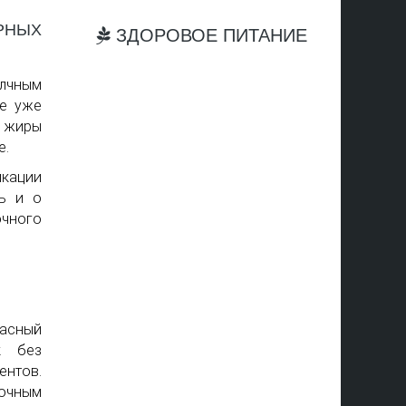
РНЫХ
ЗДОРОВОЕ ПИТАНИЕ
елчным
ре уже
е жиры
е.
икации
ь и о
чного
пасный
к без
ентов.
очным