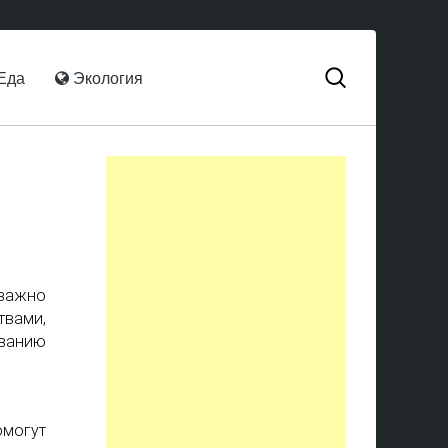
Еда
Экология
важно
твами,
ванию
омогут