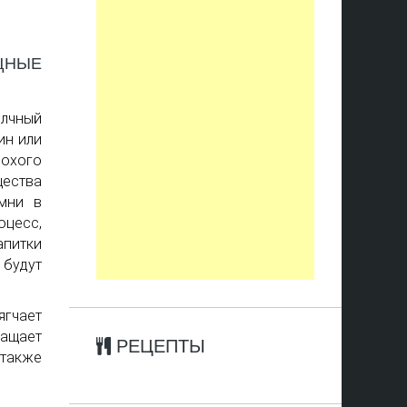
ЩНЫЕ
елчный
ин или
лохого
щества
амни в
цесс,
апитки
будут
ягчает
ащает
РЕЦЕПТЫ
также