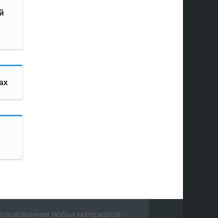
й
ах
пользованием любых материалов -