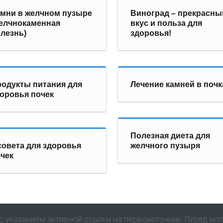
мни в желчном пузыре
Виноград – прекрасны
елчнокаменная
вкус и польза для
лезнь)
здоровья!
одукты питания для
Лечение камней в почк
оровья почек
Полезная диета для
совета для здоровья
желчного пузыря
чек
 указанием активной ссылки на первоисточник. Перед ис