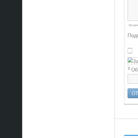
Остал
Подп
Об
О