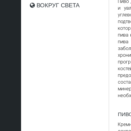
Пиво 
ВОКРУГ СВЕТА
и увл
угле
подтв
котор
пива 
пива
забо
хрон
прогр
кост
пред
сост
мине
необх
ПИВ
Крем