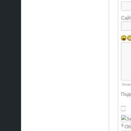
Сай
Остал
Подп
Об