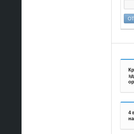
О
Кр
зд
ор
4 
на