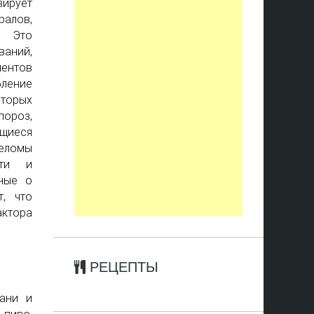
зирует
ралов,
. Это
ваний,
иентов
бление
торых
ороз,
щиеся
реломы
сти и
нные о
, что
ктора
РЕЦЕПТЫ
ани и