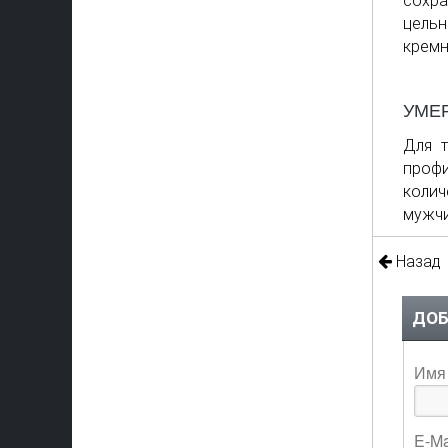
сохра
цельн
кремн
УМЕ
Для т
профи
колич
мужчи
Назад
ДОБ
Имя 
E-Ma