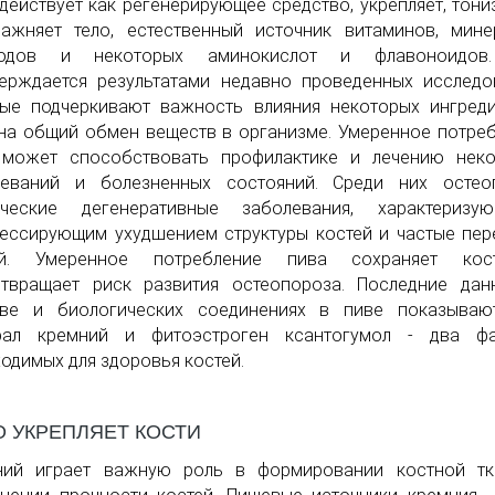
действует как регенерирующее средство, укрепляет, тони
ажняет тело, естественный источник витаминов, мине
водов и некоторых аминокислот и флавоноидов
ерждается результатами недавно проведенных исследо
ые подчеркивают важность влияния некоторых ингред
на общий обмен веществ в организме. Умеренное потре
 может способствовать профилактике и лечению неко
леваний и болезненных состояний. Среди них остеоп
ические дегенеративные заболевания, характеризую
ессирующим ухудшением структуры костей и частые пе
ей. Умеренное потребление пива сохраняет ко
отвращает риск развития остеопороза. Последние да
аве и биологических соединениях в пиве показывают
рал кремний и фитоэстроген ксантогумол - два фа
одимых для здоровья костей.
О УКРЕПЛЯЕТ КОСТИ
ний играет важную роль в формировании костной тк