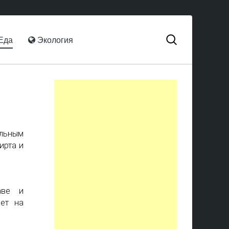
Еда
Экология
ольным
ирта и
аве и
яет на