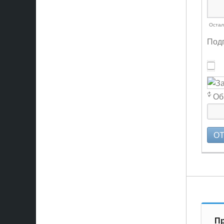
Остал
Подп
Об
О
Пр