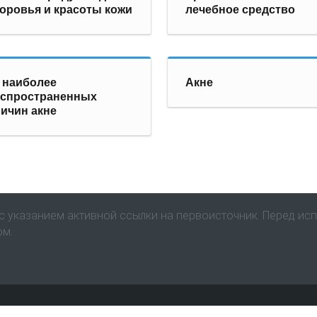
оровья и красоты кожи
лечебное средство
 наиболее
Акне
аспространенных
ичин акне
 указанием активной ссылки на первоисточник. Перед ис
ом.