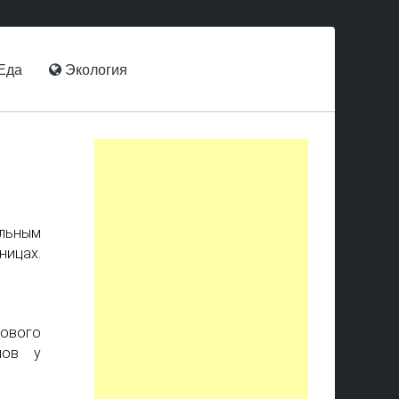
Еда
Экология
льным
ницах.
ового
нов у