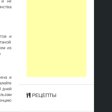
 и не
инства
атов и
таной.
аем из
.
рена и
алейте
0 дней
альзам
РЕЦЕПТЫ
сенцию