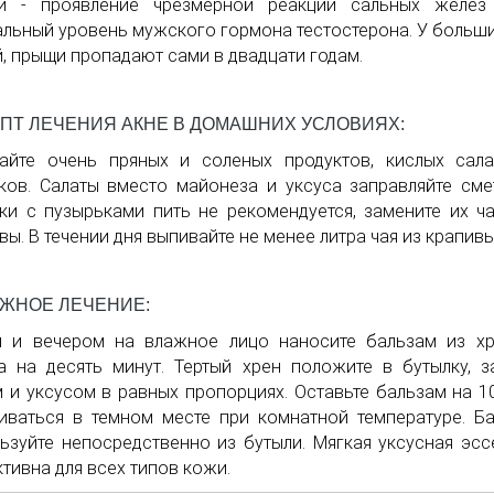
и - проявление чрезмерной реакции сальных желез
льный уровень мужского гормона тестостерона. У больш
, прыщи пропадают сами в двадцати годам.
ПТ ЛЕЧЕНИЯ АКНЕ В ДОМАШНИХ УСЛОВИЯХ:
айте очень пряных и соленых продуктов, кислых сал
ков. Салаты вместо майонеза и уксуса заправляйте сме
ки с пузырьками пить не рекомендуется, замените их ч
вы. В течении дня выпивайте не менее литра чая из крапивы
ЖНОЕ ЛЕЧЕНИЕ:
м и вечером на влажное лицо наносите бальзам из х
а на десять минут. Тертый хрен положите в бутылку, з
 и уксусом в равных пропорциях. Оставьте бальзам на 1
иваться в темном месте при комнатной температуре. Б
ьзуйте непосредственно из бутыли. Мягкая уксусная эс
тивна для всех типов кожи.