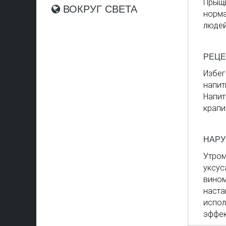
Прыщ
ВОКРУГ СВЕТА
норма
людей
РЕЦЕ
Избег
напит
Напит
крапи
НАРУ
Утро
уксус
вином
наста
испол
эффек