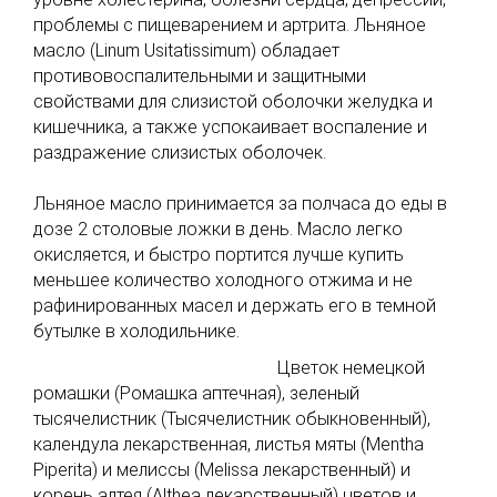
проблемы с пищеварением и артрита. Льняное
масло (Linum Usitatissimum) обладает
противовоспалительными и защитными
свойствами для слизистой оболочки желудка и
кишечника, а также успокаивает воспаление и
раздражение слизистых оболочек.
Льняное масло принимается за полчаса до еды в
дозе 2 столовые ложки в день. Масло легко
окисляется, и быстро портится лучше купить
меньшее количество холодного отжима и не
рафинированных масел и держать его в темной
бутылке в холодильнике.
Цветок немецкой
ромашки (Ромашка аптечная), зеленый
тысячелистник (Тысячелистник обыкновенный),
календула лекарственная, листья мяты (Mentha
Piperita) и мелиссы (Melissa лекарственный) и
корень алтея (Althea лекарственный) цветов и