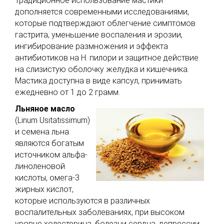
Традиционное использование мастики
дополняется современными исследованиями,
которые подтверждают облегчение симптомов
гастрита, уменьшение воспаления и эрозии,
ингибирование размножения и эффекта
антибиотиков на H. пилори и защитное действие
на слизистую оболочку желудка и кишечника.
Мастика доступна в виде капсул, принимать
ежедневно от 1 до 2 грамм.
Льняное
масло
(Linum Usitatissimum)
и семена льна
являются богатым
источником альфа-
линоленовой
кислоты, омега-3
жирных кислот,
которые используются в различных
воспалительных заболеваниях, при высоком
уровне холестерина, болезни сердца, депрессии,