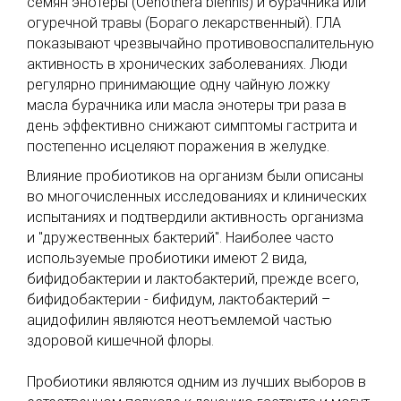
семян энотеры (Oenothera biennis) и бурачника или
огуречной травы (Бораго лекарственный). ГЛА
показывают чрезвычайно противовоспалительную
активность в хронических заболеваниях. Люди
регулярно принимающие одну чайную ложку
масла бурачника или масла энотеры три раза в
день эффективно снижают симптомы гастрита и
постепенно исцеляют поражения в желудке.
Влияние пробиотиков на организм были описаны
во многочисленных исследованиях и клинических
испытаниях и подтвердили активность организма
и "дружественных бактерий". Наиболее часто
используемые пробиотики имеют 2 вида,
бифидобактерии и лактобактерий, прежде всего,
бифидобактерии - бифидум, лактобактерий –
ацидофилин являются неотъемлемой частью
здоровой кишечной флоры.
Пробиотики являются одним из лучших выборов в