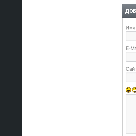
ДОБ
Имя 
E-Ma
Сай