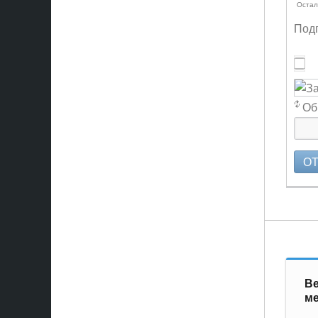
Остал
Подп
Об
О
Ве
ме