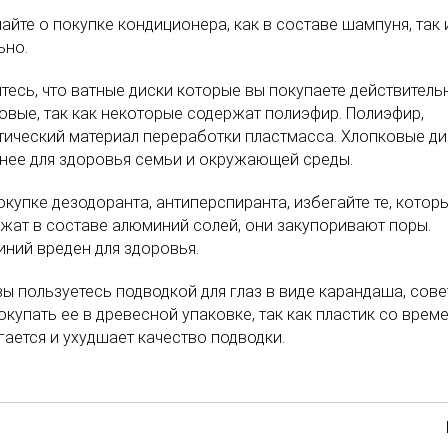
айте о покупке кондиционера, как в составе шампуня, так 
ьно.
тесь, что ватные диски которые вы покупаете действитель
овые, так как некоторые содержат полиэфир. Полиэфир,
тический материал переработки пластмасса. Хлопковые ди
нее для здоровья семьи и окружающей среды.
окупке дезодоранта, антиперспиранта, избегайте те, котор
жат в составе алюминий солей, они закупоривают поры.
ний вреден для здоровья.
вы пользуетесь подводкой для глаз в виде карандаша, сов
окупать ее в древесной упаковке, так как пластик со врем
гается и ухудшает качество подводки.