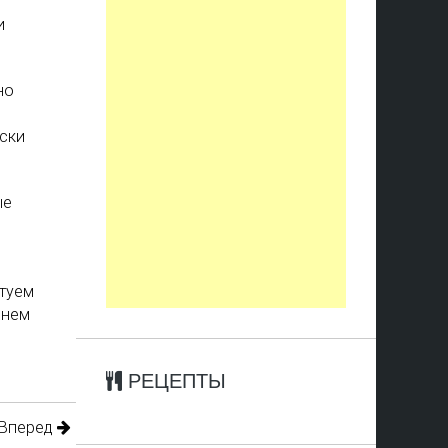
и
но
ски
ые
етуем
енем
РЕЦЕПТЫ
Вперед