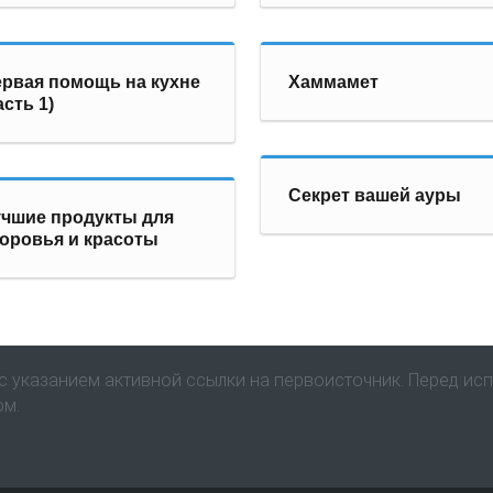
рвая помощь на кухне
Хаммамет
асть 1)
Секрет вашей ауры
чшие продукты для
оровья и красоты
 указанием активной ссылки на первоисточник. Перед ис
ом.