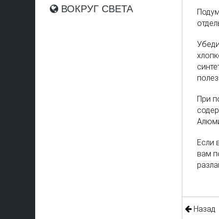
ВОКРУГ СВЕТА
Подум
отдел
Убеди
хлопк
синте
полез
При п
содер
Алюми
Если 
вам п
разла
Назад