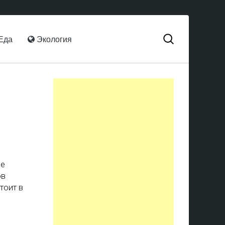
Еда
Экология
ше
ов
тоит в