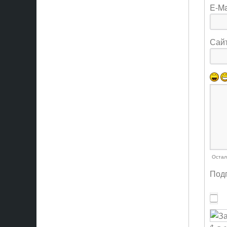
E-Ma
Сай
Остал
Подп