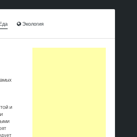
Еда
Экология
самых
той и
 и
ными
оят
едует