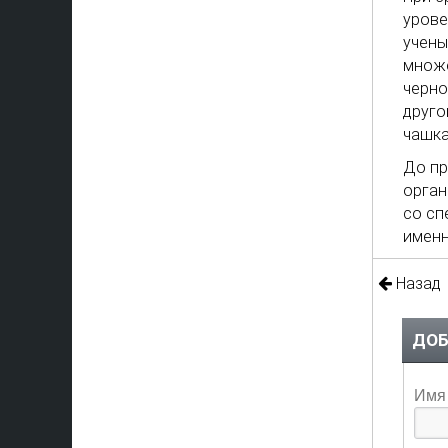
урове
учены
множе
черно
друго
чашка
До пр
орган
со сп
именн
Назад
ДОБ
Имя 