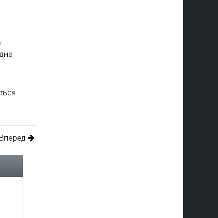
с
Одна
ться
Вперед