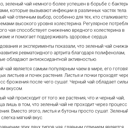
о, зеленый чай немного более успешен в борьбе с бактер
ами, которые вызывают инфекции в различных частях тела.
ый чай отличным выбор, особенно для тех, кто сталкиваетс
емами высокого уровня холестерина. Регулярное потребл
ого чая способствует снижению вредного холестерина в
изме и помогает поддерживать здоровье сердца.
дования и эксперименты показали, что зеленый чай снижа
развития ревматоидного артрита благодаря полифенолам,
ые обладают антиоксидантной активностью.
й чай является самым популярным чаем в мире, его готовя
ых листьев и почек растения. Листья и почки проходят чер
сс брожения после чего сушат. Черный чай обладает силь
им вкусом.
ый чай происходит от того же растения, что и черный чай,
ца лишь в том, что зеленый чай не проходит через процесс
ния. Вместо этого, листья и бутоны просто сушат. Зеленый
 слегка мягкий вкус.
равнении этих двух типов чая, главным отличием является