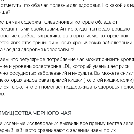
 отметить что оба чая полезны для здоровья. Но какой из н
чше?
истья чая содержат флавоноиды, которые обладают
ксидантными свойствами. Антиоксиданты предотвращают
ование свободных радикалов в организме, которые, как
ется, являются причиной многих хронических заболеваний.
а чая для здоровья колоссальна!
аем, что регулярное потребление чая может снизить кров
ние и уровень холестерина LDL, который уменьшает риск
чно-сосудистых заболеваний и инсульта. Вы можете снизи
некоторых видов рака прямой кишки (толстой кишки, кожи)
ется также, что он помогает поддерживать здоровья полос
ов.
ИМУЩЕСТВА ЧЕРНОГО ЧАЯ
численные исследования выявили все преимущества зеле
Черный чай часто сравнивают с зеленым чаем, по их