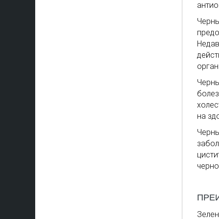
антио
Черны
предо
Недав
дейст
орган
Черны
болез
холес
на зд
Черны
забол
цисти
черно
ПРЕ
Зелен