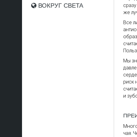
ВОКРУГ СВЕТА
сразу
же лу
Все л
антио
образ
счита
Польз
Мы зн
давле
серде
риск 
счита
и зуб
ПРЕ
Много
чая. 