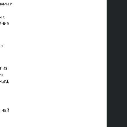
иями и
я с
ение
ет
т из
ез
ным,
 чай