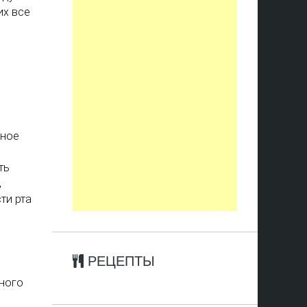
их все
яное
ть
,
ти рта
РЕЦЕПТЫ
ного