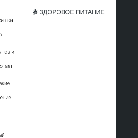
ЗДОРОВОЕ ПИТАНИЕ
кишки.
в
упов и
отает
акие
ление
ай.