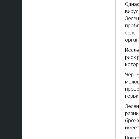
Однак
вирус
Зелен
пробл
зелен
орган
Иссле
риск 
котор
Черны
молод
проце
горьк
Зелен
разни
броже
имеет
При с