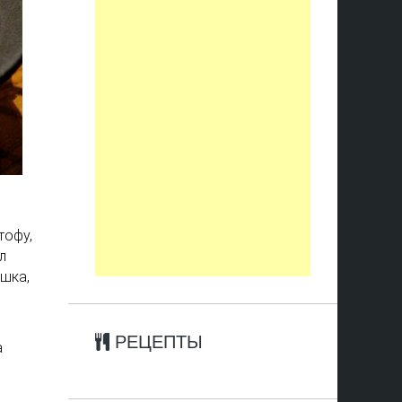
тофу,
л
ушка,
РЕЦЕПТЫ
а