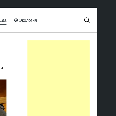
Еда
Экология
 и