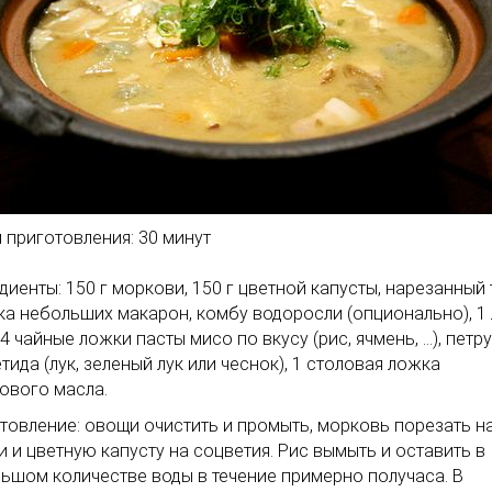
 приготовления: 30 минут
диенты: 150 г моркови, 150 г цветной капусты, нарезанный 
ка небольших макарон, комбу водоросли (опционально), 1 
 4 чайные ложки пасты мисо по вкусу (рис, ячмень, ...), петр
тида (лук, зеленый лук или чеснок), 1 столовая ложка
ового масла.
товление: овощи очистить и промыть, морковь порезать н
и и цветную капусту на соцветия. Рис вымыть и оставить в
ьшом количестве воды в течение примерно получаса. В