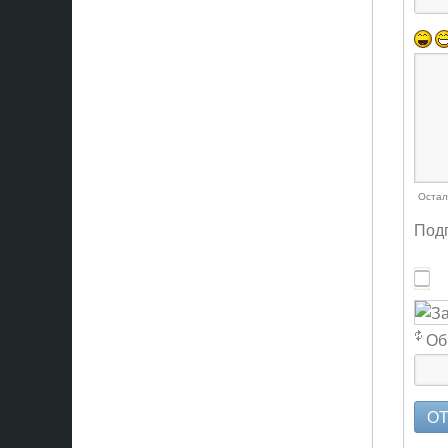
Остал
Подп
Об
О