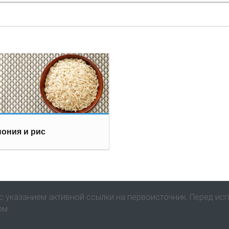
ония и рис
 указанием активной ссылки на первоисточник. Перед ис
ом.