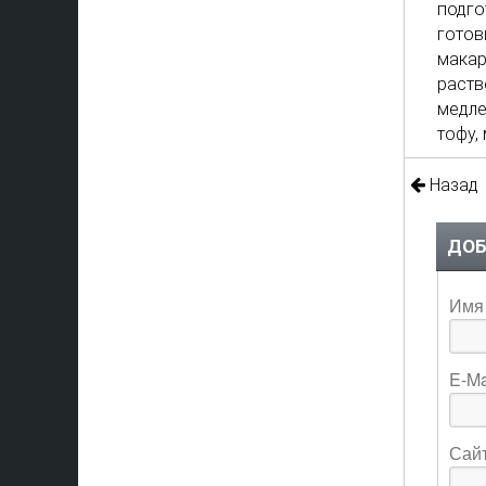
подго
готов
макар
раств
медле
тофу,
Назад
ДОБ
Имя 
E-Ma
Сай