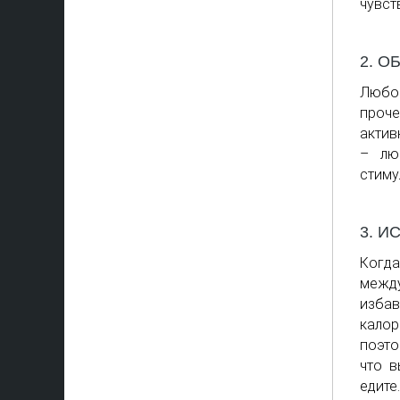
чувст
2. О
Любой
проче
актив
– лю
стиму
3. И
Когда
между
избав
кало
поэто
что в
едите.