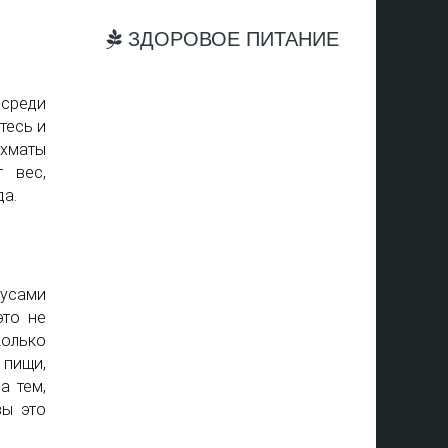
ЗДОРОВОЕ ПИТАНИЕ
 среди
тесь и
ахматы
 вес,
да.
кусами
это не
колько
пищи,
а тем,
вы это