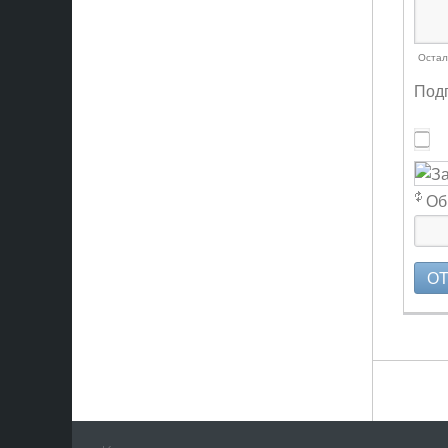
Остал
Подп
Об
О