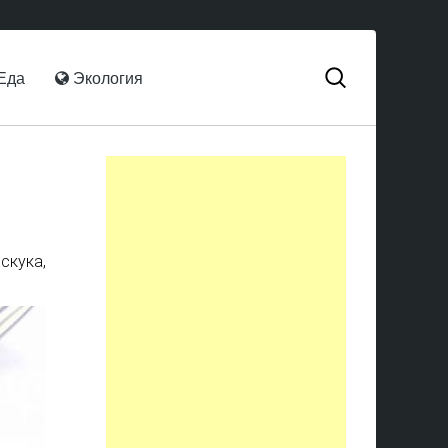
Еда
Экология
скука,