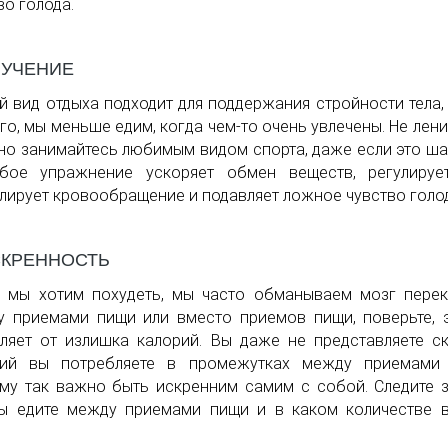
во голода.
БУЧЕНИЕ
 вид отдыха подходит для поддержания стройности тела,
го, мы меньше едим, когда чем-то очень увлечены. Не лени
но занимайтесь любимым видом спорта, даже если это ш
бое упражнение ускоряет обмен веществ, регулирует
лирует кровообращение и подавляет ложное чувство голо
СКРЕННОСТЬ
 мы хотим похудеть, мы часто обманываем мозг пере
 приемами пищи или вместо приемов пищи, поверьте, 
ляет от излишка калорий. Вы даже не представляете с
рий вы потребляете в промежутках между приемами 
му так важно быть искренним самим с собой. Следите з
ы едите между приемами пищи и в каком количестве 