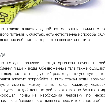
тво голода является одной из основных причин отка
вого питания. К счастью, есть естественные способы обл
олностью избавиться от разыгравшегося аппетита.
ОДА
тво голода возникает, когда организм начинает тре
бления пищи и воды. Обезвоженные тела также ощущаю
 голод, так что в следующий раз, когда почувствуете, что
рался аппетит попробуйте выпить стакан воды, возмо
твуете именно жажду, а не голод. Каждому челове
ендуем каждый день потреблять как можно больше жид
хорошая привычка необходима человеку по неско
нам: вы избавляетесь от лишнего веса и токсинов и обле