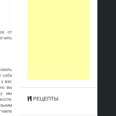
за от
егчить
бовать
т себя
 у вас
жно вы
ку мы
РЕЦЕПТЫ
кости.
льким
гчаете