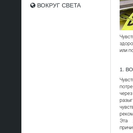
ВОКРУГ СВЕТА
Чувс
здоро
или п
1. В
Чувс
потре
через
разыг
чувс
реком
Эта 
причи