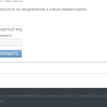
ось:
2300
символов
исаться на уведомления о новых комментариях
новить
ТПРАВИТЬ
 указанием активной ссылки на первоисточник. Перед ис
ом.