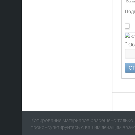
Остал
Подп
Об
О
Копирование материалов разрешено только с
проконсультируйтесь с вашим лечащим врач