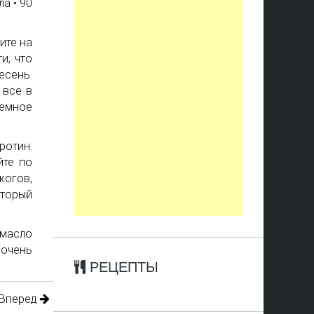
а • 90
ите на
и, что
сень.
 все в
темное
ротин.
йте по
жогов,
оторый
 масло
очень
РЕЦЕПТЫ
Вперед