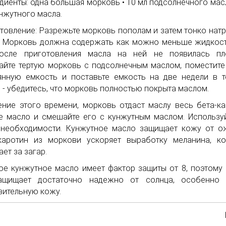
диенты: одна большая морковь • 10 мл подсолнечного масл
унжутного масла.
товление: Разрежьте морковь пополам и затем тонко натр
. Морковь должна содержать как можно меньше жидкост
осле приготовления масла на ней не появилась пле
йте тертую морковь с подсолнечным маслом, поместите
янную емкость и поставьте емкость на две недели в 
 - убедитесь, что морковь полностью покрыта маслом.
ение этого времени, морковь отдаст маслу весь бета-ка
е масло и смешайте его с кунжутным маслом. Использу
необходимости. Кунжутное масло защищает кожу от о
каротин из моркови ускоряет выработку меланина, к
ает за загар.
ое кунжутное масло имеет фактор защиты от 8, поэтому
ащищает достаточно надежно от солнца, особенно 
вительную кожу.