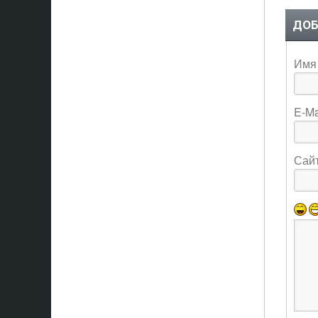
ДОБ
Имя 
E-Ma
Сай