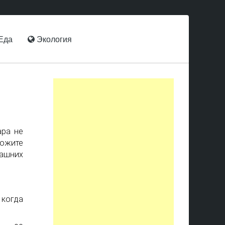
Еда
Экология
ара не
ложите
ашних
 когда