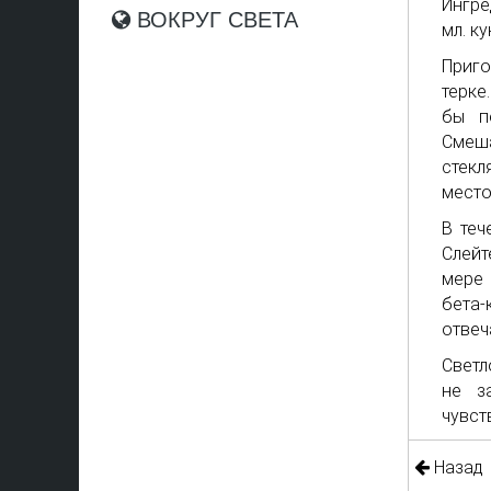
Ингре
ВОКРУГ СВЕТА
мл. к
Приго
терке
бы п
Смеша
стекл
место
В теч
Слейт
мере 
бета-
отвеч
Светл
не з
чувст
Назад