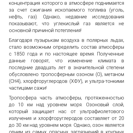
концентрация которого в атмосфере поднимается
за счет сжигания ископаемого топлива (уголь,
нефть, газ). Однако, недавние исследования
показывают, что углекислый газ является не
основной причиной потепления!
Благодаря пузырькам воздуха в полярных льдах,
стало возможным определить состав атмосферы
с 1850 года и по настоящее время. Полученные
данные говорят, что изменение климата в
последние двадцать лет в значительной степени
обусловлено тропосферным озоном (O), метаном
(CH4), хлорфторуглеродов (ХФУ), и ультра-тонкими
частицами сажи!
Тропосфера часть атмосферы, протяженностью
до 10 км над уровнем моря. Озоновый слой,
который защищает нас от ультрафиолетового
излучения и хлорфторуглеродов составляет от 20
до 30 км над уровнем моря. Однако, озон является
одним из самых опасных загрязнений в крупных