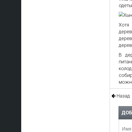
одеты
Хотя 
дерев
дерев
дерев
В де
питан
колод
собир
можно
Назад
ДОБ
Имя 