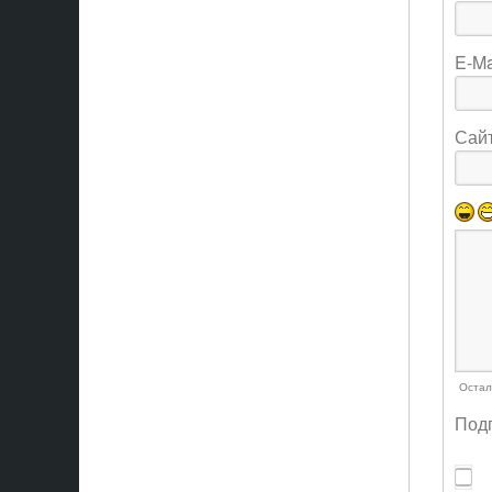
E-Ma
Сай
Остал
Подп