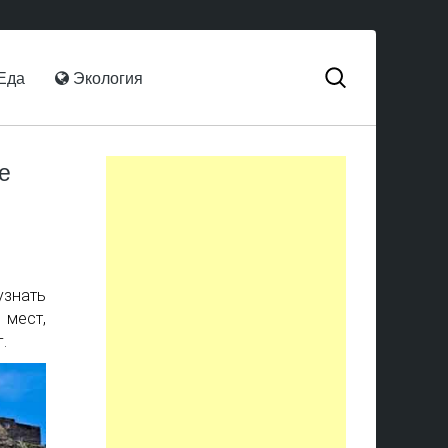
Еда
Экология
е
узнать
 мест,
.