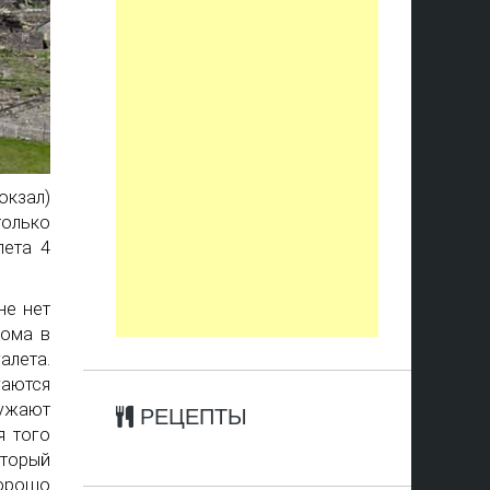
окзал)
только
лета 4
не нет
Дома в
алета.
гаются
ужают
РЕЦЕПТЫ
я того
торый
хорошо