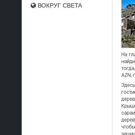
ВОКРУГ СВЕТА
На гл
найди
тогда
AZN, 
Здесь
гости
дерев
Крыши
сара
дерев
чтоб
защи