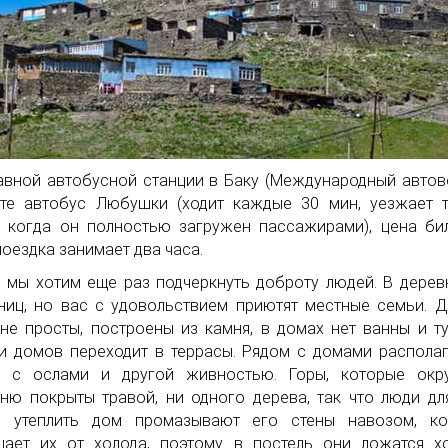
авной автобусной станции в Баку (Международный автов
те автобус Любушки (ходит каждые 30 мин, уезжает 
, когда он полностью загружен пассажирами), цена би
поездка занимает два часа.
 мы хотим еще раз подчеркнуть доброту людей. В дерев
ниц, но вас с удовольствием приютят местные семьи. 
не просты, построены из камня, в домах нет ванны и ту
 домов переходит в террасы. Рядом с домами распола
и с ослами и другой живностью. Горы, которые окр
ню покрыты травой, ни одного дерева, так что люди дл
ы утеплить дом промазывают его стены навозом, ко
щает их от холода, поэтому в постель они ложатся 