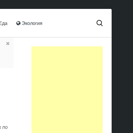
Еда
Экология
х по