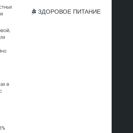
стных
ЗДОРОВОЕ ПИТАНИЕ
ля
овой,
для
йно
ах в
с
93%