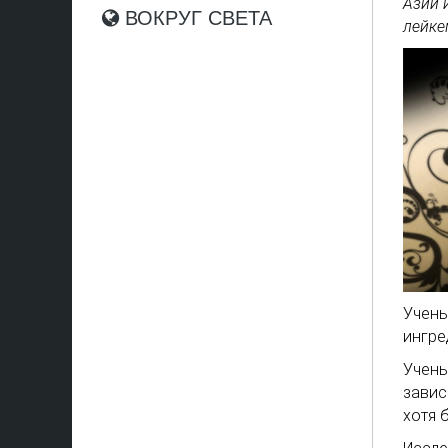
Азии 
ВОКРУГ СВЕТА
лейке
Учены
ингре
Учены
завис
хотя 