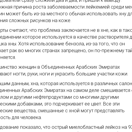
дователи сразу сложили два и два, и пришли к выводу:
жная причина роста заболеваемости лейкемией среди ме
н может быть из-за местного обычая использовать хну д
ния сложных рисунков на коже.
рты считают, что проблема заключается не в хне, как в так
оединении которое используется в качестве растворителя 
ка хны. Хотя использование бензола, из-за того, что он
ает рак во многих странах запрещено, он по-прежнему та
няется.
инство женщин в Объединенных Арабских Эмиратах
вают ногти, руки, ноги и украсить большие участки кожи.
ашим данным, хна, которая используется в различных салон
иненных Арабских Эмиратах на самом деле смешивается 
лом и другими нефтепродуктами со многими другими
ескими добавками, это подчеркивает ее цвет. Все эти
еские вещества, смешанные с хной могут представлять
ость для человека.
дование показало, что острый миелобластный лейкоз на 