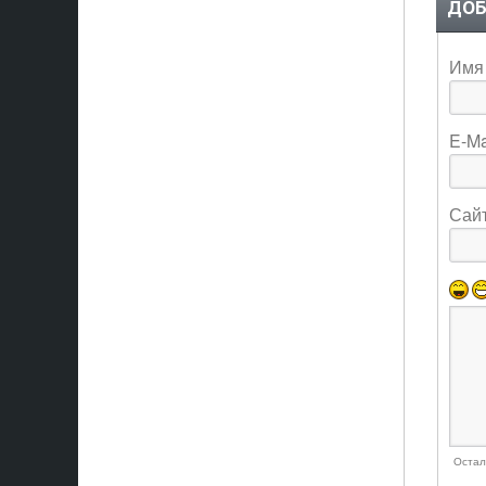
ДОБ
Имя 
E-Ma
Сай
Остал