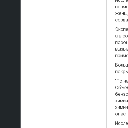
Иссле
возмо
женщи
созда
Экспе
а в с
порош
вызыв
приме
Больш
покры
"По н
Объед
бензо
химич
химич
опасн
Иссле