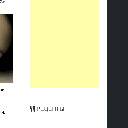
ком
ми
РЕЦЕПТЫ
н,